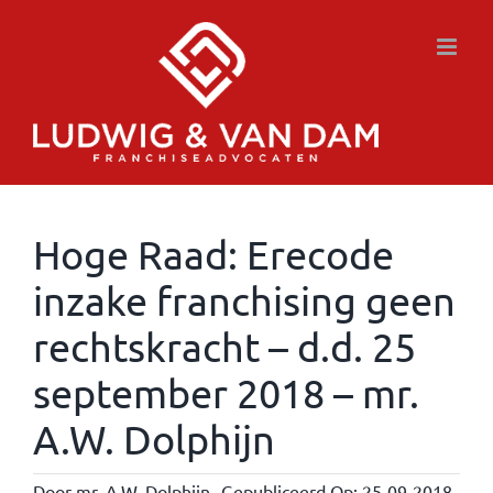
Ga
naar
inhoud
Hoge Raad: Erecode
inzake franchising geen
rechtskracht – d.d. 25
september 2018 – mr.
A.W. Dolphijn
Door
mr. A.W. Dolphijn
Gepubliceerd Op: 25-09-2018