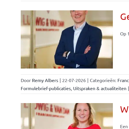
Ge
Op 1
ise-
e- en
ken &
Door
Remy Albers
|
22-07-2026
|
Categorieën:
Fran
Formulebrief-publicaties
,
Uitspraken & actualiteiten
|
Wi
Een 