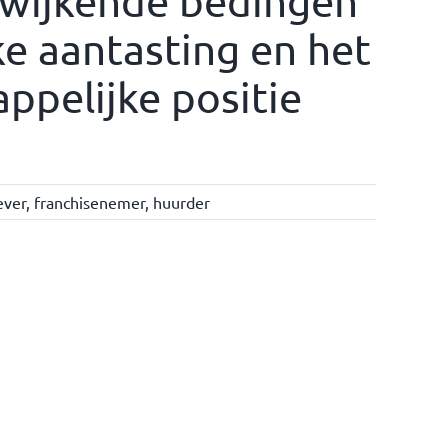
fwijkende bedingen
e aantasting en het
ppelijke positie
ever
,
franchisenemer
,
huurder