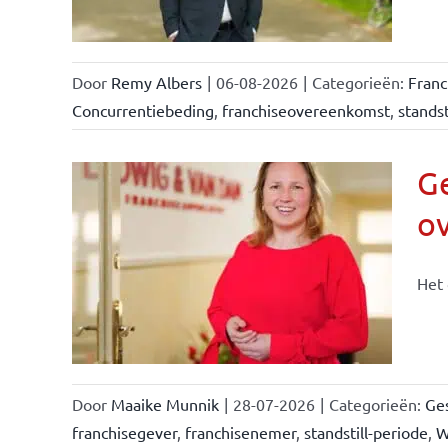
Door
Remy Albers
|
06-08-2026
|
Categorieën:
Fran
Concurrentiebeding
,
franchiseovereenkomst
,
standst
Ge
o
n &
Het 
Door
Maaike Munnik
|
28-07-2026
|
Categorieën:
Ges
franchisegever
,
franchisenemer
,
standstill-periode
,
W