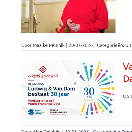
nchise
Door
Maaike Munnik
|
20-07-2026
|
Categorieën:
Uit
Va
Da
ale
ties
Op 1
Door
Alex Dolphijn
|
10-06-2026
|
Categorieën:
Fran