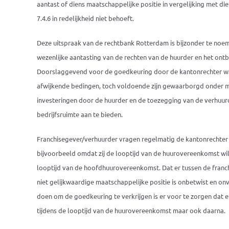
aantast of diens maatschappelijke positie in vergelijking met di
7.4.6 in redelijkheid niet behoeft.
Deze uitspraak van de rechtbank Rotterdam is bijzonder te noeme
wezenlijke aantasting van de rechten van de huurder en het ont
Doorslaggevend voor de goedkeuring door de kantonrechter wa
afwijkende bedingen, toch voldoende zijn gewaarborgd onder m
investeringen door de huurder en de toezegging van de verhuu
bedrijfsruimte aan te bieden.
Franchisegever/verhuurder vragen regelmatig de kantonrechte
bijvoorbeeld omdat zij de looptijd van de huurovereenkomst wi
looptijd van de hoofdhuurovereenkomst. Dat er tussen de franc
niet gelijkwaardige maatschappelijke positie is onbetwist en on
doen om de goedkeuring te verkrijgen is er voor te zorgen dat
tijdens de looptijd van de huurovereenkomst maar ook daarna.