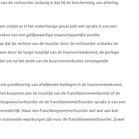
e van de verhuurder zodanig is dat hij de bescherming van afdeling
n omdat er in het onderhavige geval juist wel sprake is van een
breken van een gelijkwaardige maatschappelijke positie.
s dat de rechten van de huurder door de verhuurder ondanks de
eer door de lange looptijd van de huurovereenkomst, de geringe
rder om na het einde van de huurovereenkomst vervangende
r om goedkeuring van afwijkende bedingen in de huurovereenkomst,
llen koppelen aan de looptijd van de franchiseovereenkomst of de
hisegever/verhuurder en de franchisenemer/huurder sprake is van een
veranderlijk. Waar een franchisegever/verhuurder wel wat aan kan
 er voldoende waarborgen zijn voor de franchisenemer/huurder. Zowel