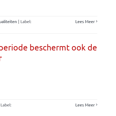
ualiteiten
|
Label:
Lees Meer
llperiode beschermt ook de
r
Label:
Lees Meer