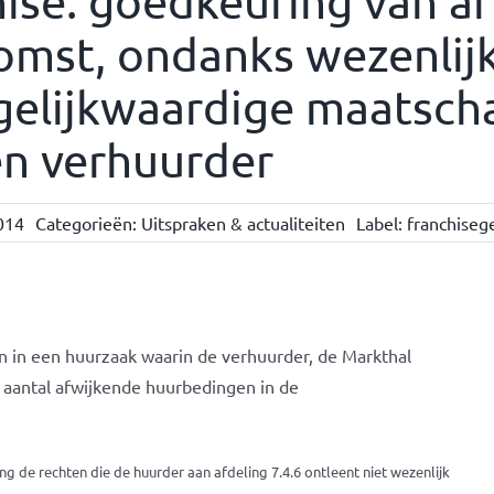
hise: goedkeuring van a
omst, ondanks wezenlijk
elijkwaardige maatscha
en verhuurder
014
Categorieën:
Uitspraken & actualiteiten
Label:
franchiseg
 in een huurzaak waarin de verhuurder, de Markthal
 aantal afwijkende huurbedingen in de
 de rechten die de huurder aan afdeling 7.4.6 ontleent niet wezenlijk