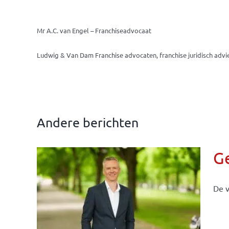
Mr A.C. van Engel – Franchiseadvocaat
Ludwig & Van Dam Franchise advocaten, franchise juridisch advi
Andere berichten
G
De v
llen
eiten