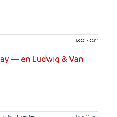
Lees Meer
Day — en Ludwig & Van
icaties
,
Uitspraken
Lees Meer