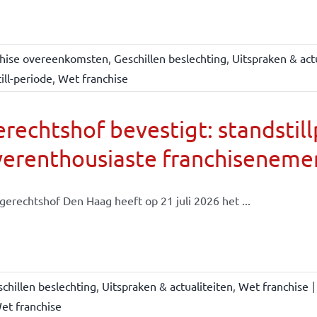
chise overeenkomsten
,
Geschillen beslechting
,
Uitspraken & act
ill-periode
,
Wet franchise
rechtshof bevestigt: standsti
verenthousiaste franchiseneme
gerechtshof Den Haag heeft op 21 juli 2026 het ...
chillen beslechting
,
Uitspraken & actualiteiten
,
Wet franchise
|
et franchise