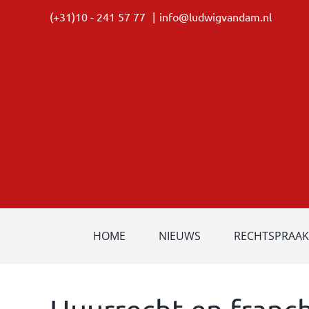
Ga
(+31)10 - 241 57 77
|
info@ludwigvandam.nl
naar
inhoud
HOME
NIEUWS
RECHTSPRAAK