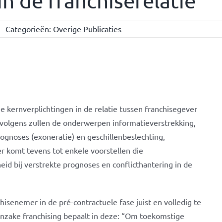
in de franchiserelatie
3
Categorieën:
Overige Publicaties
ige kernverplichtingen in de relatie tussen franchisegever
volgens zullen de onderwerpen informatieverstrekking,
rognoses (exoneratie) en geschillenbeslechting,
r komt tevens tot enkele voorstellen die
eid bij verstrekte prognoses en conflicthantering in de
chisenemer in de pré-contractuele fase juist en volledig te
 inzake franchising bepaalt in deze: “Om toekomstige