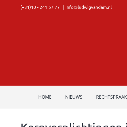
Ga
(+31)10 - 241 57 77
|
info@ludwigvandam.nl
naar
inhoud
HOME
NIEUWS
RECHTSPRAAK