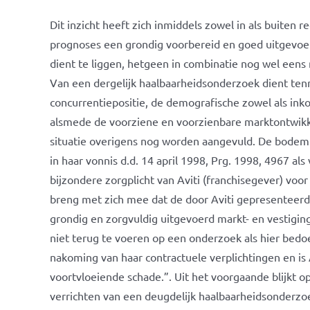
Dit inzicht heeft zich inmiddels zowel in als buiten 
prognoses een grondig voorbereid en goed uitgevoer
dient te liggen, hetgeen in combinatie nog wel een
Van een dergelijk haalbaarheidsonderzoek dient ten
concurrentiepositie, de demografische zowel als in
alsmede de voorziene en voorzienbare marktontwikke
situatie overigens nog worden aangevuld. De bodem
in haar vonnis d.d. 14 april 1998, Prg. 1998, 4967 al
bijzondere zorgplicht van Aviti (franchisegever) voor
breng met zich mee dat de door Aviti gepresenteer
grondig en zorgvuldig uitgevoerd markt- en vestigi
niet terug te voeren op een onderzoek als hier bedoe
nakoming van haar contractuele verplichtingen en is A
voortvloeiende schade.”. Uit het voorgaande blijkt o
verrichten van een deugdelijk haalbaarheidsonderzoe