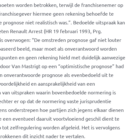
moeten worden betrokken, terwijl de franchisenemer op
franchisegever hiermee geen rekening behoefde te
 prognose niet realistisch was.”. Bedoelde uitspraak kan
ten Renault Arrest (HR 19 februari 1993, Prg.
is overwogen: “De omstreden prognose gaf niet louter
gebaseerd beeld, maar moet als onverantwoord worden
spunten en geen rekening hield met duidelijk aanwezige
 door Van Mastrigt op een “optimistische prognose” had
een onverantwoorde prognose als evenbedoeld uit te
woordelijkheid en aansprakelijkheid van een
om van uitspraken waarin bovenbedoelde normering is
echter er op dat de normering vaste jurisprudentie
eens onderstrepen hoe partijen zich jegens elkaar dienen
 een eventueel daaruit voortvloeiend geschil dient te
 tot zelfregulering worden afgeleid. Het is vervolgens
okkenen dit inzicht nader te vertalen.