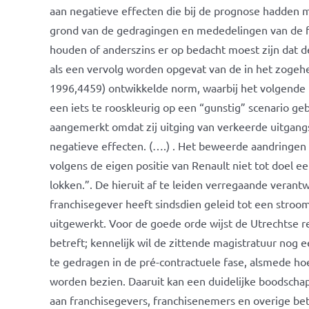
aan negatieve effecten die bij de prognose hadden 
grond van de gedragingen en mededelingen van de 
houden of anderszins er op bedacht moest zijn dat de
als een vervolg worden opgevat van de in het zogehe
1996,4459) ontwikkelde norm, waarbij het volgende 
een iets te rooskleurig op een “gunstig” scenario 
aangemerkt omdat zij uitging van verkeerde uitgang
negatieve effecten. (….) . Het beweerde aandringen
volgens de eigen positie van Renault niet tot doel 
lokken.”. De hieruit af te leiden verregaande verant
franchisegever heeft sindsdien geleid tot een stro
uitgewerkt. Voor de goede orde wijst de Utrechtse r
betreft; kennelijk wil de zittende magistratuur nog 
te gedragen in de pré-contractuele fase, alsmede hoe
worden bezien. Daaruit kan een duidelijke boodschap
aan franchisegevers, franchisenemers en overige betr