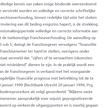
 volledige kennis van zaken enige bindende overeenkomst
verstrekt worden en volledige en correcte schriftelijke
nchiseverhouding, binnen redelijke tijd vóór het sluiten
lering van dit beding enigszins hapert, is de strekking
kennismakingsperiode volledige en correcte informatie aan
t de toekomstige franchiseverhouding. De aanvulling op
 3 sub 5, dwingt de franchisegever vervolgens “financiële
 franchisenemer ter hand te stellen, overigens onder
 staat vermeld dat: “cijfers of te verwachten inkomsten
iet misleidend” dienen te zijn. In de praktijk wordt een
van de franchisegever in verband met het voorgaande
ugdelijke financiële prognose met betrekking tot de te
januari 1999 (Rechtbank Utrecht 20 januari 1999, Prg.
 bodemprocedure als volgt geoordeeld: “Blijkens vaste
chisenemer aansprakelijk voor onjuist geprognotiseerde
baseerd op verkeerde uitgangspunten en is voorbij gegaan