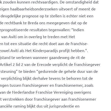
ek zouden kunnen rechtvaardigen. De omstandigheid dat
n eigen haalbaarheidsonderzoeken uitvoert of meent de
ugdelijke prognose op te stellen is echter niet een
t de rechtbank te Breda ons meegegeven dat op de
geprognotiseerde resultaten tegenvallen: “Indien
 van Aviti om in overleg te treden met Het
n tot een situatie die recht doet aan de franchise-
el Aviti als Het Kinderparadijs profijt hebben.”.
bijstand te verlenen wanneer gaandeweg de rit de
Artikel 2 lid 2 van de Erecode verplicht de franchisegever
rsteuning” te bieden “gedurende de gehele duur van de
verplichting blijkt derhalve tevens te behoren tot de
ingen tussen franchisegever en franchisenemer, zoals
 van de Nederlandse Franchise Vereniging overigens
 het verstrekken door franchisegever aan franchisenemer
nciële raming blijkt dus uit jurisprudentie en