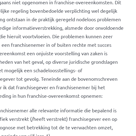
rgaans niet opgenomen in franchise-overeenkomsten. Dit
elijke regeling bovenbedoelde verplichting wel degelijk
ing ontstaan in de praktijk geregeld nodeloos problemen
ledige informatieverstrekking, alsmede door onvoldoende
 die hieruit voortvloeien. Die problemen kunnen zeer
 een franchisenemer in of buiten rechte met succes
ereenkomst een onjuiste voorstelling van zaken is
heden van het geval, op diverse juridische grondslagen
et mogelijk een schadeloosstellings- of
isegever tot gevolg. Teneinde aan de bovenomschreven
ik dat franchisegever en franchisenemer bij het
beding in hun franchise-overeenkomst opnemen:
ranchisenemer alle relevante informatie die bepalend is
fiek verstrekt (/heeft verstrekt) franchisegever een op
rognose met betrekking tot de te verwachten omzet,
eriode van vijf jaar. 1)