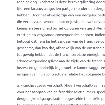
regelgeving. Nochtans is deze kernverplichting doo
lijkt een lacune, aangezien partijen zonder een derg
hebben. Door het afwezig zijn van een dergelijk bed
die veroorzaakt worden door onjuiste dan wel onvol
kennis en bereidheid bij het oplossen van geschillen
ernstige en vergaande consequenties hebben. Indien
betoogt dat hem bij het aangaan van de franchise-ov
geschetst, dan kan dat, afhankelijk van de omstandig
tot gevolg hebben dat de franchiserelatie eindigt, m
schadevergoedingsplicht aan de zijde van de franch
bezwaren gedeeltelijk tegemoet te komen suggereer 
aangaan van hun contractuele relatie het volgende 
a. Franchisegever verschaft (/heeft verschaft) aan f
voor het aangaan van de franchiserelatie; meer speci
deugdelijke uitgangspunten opgestelde financiële p
brutowinst en netto bedrijfsresultaat gedurende een p