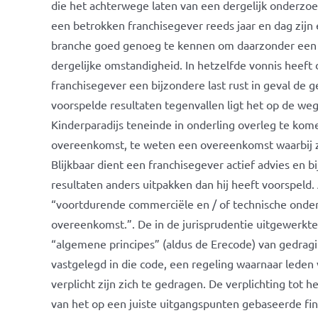
die het achterwege laten van een dergelijk onderzo
een betrokken franchisegever reeds jaar en dag zij
branche goed genoeg te kennen om daarzonder een de
dergelijke omstandigheid. In hetzelfde vonnis heef
franchisegever een bijzondere last rust in geval de 
voorspelde resultaten tegenvallen ligt het op de weg
Kinderparadijs teneinde in onderling overleg te kome
overeenkomst, te weten een overeenkomst waarbij zow
Blijkbaar dient een franchisegever actief advies en 
resultaten anders uitpakken dan hij heeft voorspeld. 
“voortdurende commerciële en / of technische onde
overeenkomst.”. De in de jurisprudentie uitgewerkte 
“algemene principes” (aldus de Erecode) van gedrag
vastgelegd in die code, een regeling waarnaar leden
verplicht zijn zich te gedragen. De verplichting tot
van het op een juiste uitgangspunten gebaseerde fina