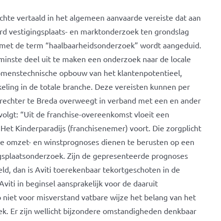
rechte vertaald in het algemeen aanvaarde vereiste dat aan
d vestigingsplaats- en marktonderzoek ten grondslag
s met de term “haalbaarheidsonderzoek” wordt aangeduid.
minste deel uit te maken een onderzoek naar de locale
komenstechnische opbouw van het klantenpotentieel,
ling in de totale branche. Deze vereisten kunnen per
rechter te Breda overweegt in verband met een en ander
s volgt: “Uit de franchise-overeenkomst vloeit een
 Het Kinderparadijs (franchisenemer) voort. Die zorgplicht
de omzet- en winstprognoses dienen te berusten op een
ngsplaatsonderzoek. Zijn de gepresenteerde prognoses
ld, dan is Aviti toerekenbaar tekortgeschoten in de
viti in beginsel aansprakelijk voor de daaruit
p niet voor misverstand vatbare wijze het belang van het
k. Er zijn wellicht bijzondere omstandigheden denkbaar