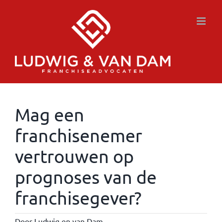
Ga
naar
inhoud
Mag een
franchisenemer
vertrouwen op
prognoses van de
franchisegever?
Door
Ludwig en van Dam