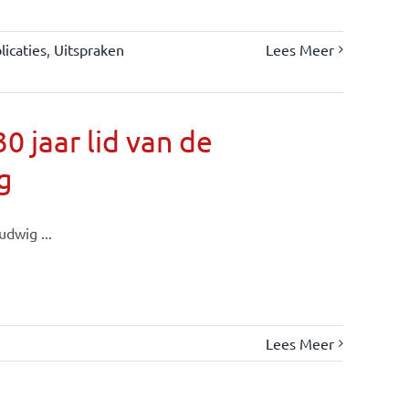
icaties
,
Uitspraken
Lees Meer
 jaar lid van de
g
dwig ...
Lees Meer