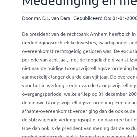
Mededinging en mer
Door
mr. D.L. van Dam
Gepubliceerd Op: 01-01-200
De president van de rechtbank Arnhem heeft zich in
mededingingsrechtelijke kwesties, waarbij onder an
overeenkomst rechtsgeldig gesloten was. De exclu
periode van acht jaar, met de mogelijkheid van sti
niet aan de huidige Groepsvrijstellingsverordening 
aanmerkelijk langer duurde dan vijf jaar. De overee
voor het in werking treden van de Groepsvrijstellin
overgangsperiode, welke afliep op 31 december 2001
de nieuwe Groepsvrijstellingsverordening. Een en and
afname-overeenkomst verder ging dan de ook oude Gr
de stilzwijgende verlengingsoptie, en daarmee het o
Hoe dan ook is de president van mening dat de exclu
mededingingsrecht niet is toegestaan vanwege de la