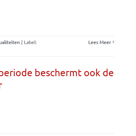
ualiteiten
|
Label:
Lees Meer
llperiode beschermt ook de
r