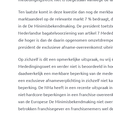
Ten laatste komt in deze kwestie dan nog de merkbaa
marktaandeel op de relevante markt 7 % bedraagt, 
in de De Minimisbekendmaking. De president toetst
Nederlandse bagatelvoorziening van artikel 7 Meded
die hoger is dan de daarin opgenomen omzetdrempel 
president de exclusieve afname-overeenkomst uiteindel
Op zichzelf is dit een opmerkelijke uitspraak, nu vr
Mededingingswet en verder niet is beoordeeld in h
daadwerkelijk een merkbare beperking van de mededi
een exclusieve afnameverplichting in zichzelf niet 
beperking. De NMa heeft in een recente uitspraak in
niet-hardcore-beperkingen in een franchise-overee
van de Europese De Minimisbekendmaking niet overs
betrokken franchisegever en franchisenemers wel d