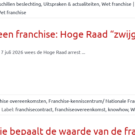
chillen beslechting
,
Uitspraken & actualiteiten
,
Wet franchise
|
et franchise
en franchise: Hoge Raad “zwijgt
7 juli 2026 wees de Hoge Raad arrest ...
chise overeenkomsten
,
Franchise-kenniscentrum/ Nationale Fra
Label:
franchisecontract
,
franchiseovereenkomst
,
knowhow
,
W
e bepaalt de waarde van de fr