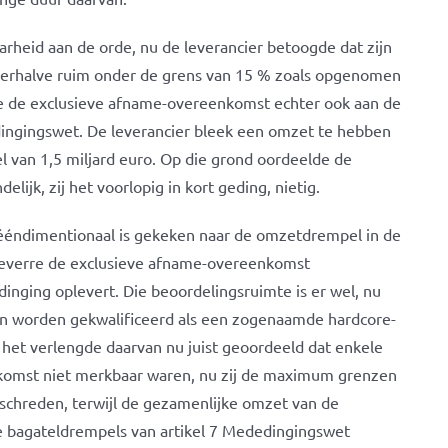
rheid aan de orde, nu de leverancier betoogde dat zijn
derhalve ruim onder de grens van 15 % zoals opgenomen
e de exclusieve afname-overeenkomst echter ook aan de
ingingswet. De leverancier bleek een omzet te hebben
van 1,5 miljard euro. Op die grond oordeelde de
ijk, zij het voorlopig in kort geding, nietig.
ij ééndimentionaal is gekeken naar de omzetdrempel in de
oeverre de exclusieve afname-overeenkomst
nging oplevert. Die beoordelingsruimte is er wel, nu
kan worden gekwalificeerd als een zogenaamde hardcore-
 het verlengde daarvan nu juist geoordeeld dat enkele
nkomst niet merkbaar waren, nu zij de maximum grenzen
chreden, terwijl de gezamenlijke omzet van de
e bagateldrempels van artikel 7 Mededingingswet