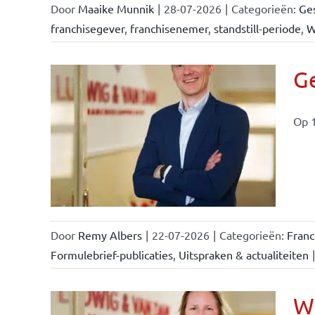
Door
Maaike Munnik
|
28-07-2026
|
Categorieën:
Ges
franchisegever
,
franchisenemer
,
standstill-periode
,
W
Ge
Op 1
ise-
e- en
ken &
Door
Remy Albers
|
22-07-2026
|
Categorieën:
Fran
Formulebrief-publicaties
,
Uitspraken & actualiteiten
|
Wi