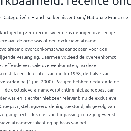
kbaarheid: recente on
0
Categorieën:
Franchise-kenniscentrum/ Nationale Franchise- 
 kort geding zeer recent weer eens gebogen over enige
dere aan de orde was of een exclusieve afname-
sieve afname-overeenkomst was aangegaan voor een
lzwijgende verlenging. Daarmee voldeed de overeenkomst
betreffende verticale overeenkomsten, nu deze
nkomst dateerde echter van medio 1998, derhalve van
gsverordening (1 juni 2000). Partijen hebben gedurende de
, de exclusieve afnameverplichting niet aangepast aan
er was en is echter niet zeer relevant, nu de exclusieve
oepsvrijstellingsverordening toestond, als gevolg van
vergangsrecht dus niet van toepassing zou zijn geweest.
sieve afnameverplichting op basis van het
nge duur daarvan.