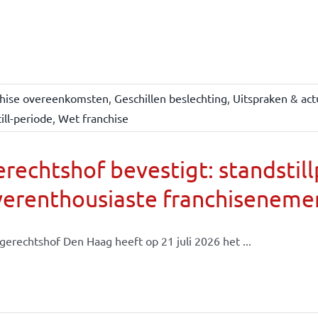
chise overeenkomsten
,
Geschillen beslechting
,
Uitspraken & act
ill-periode
,
Wet franchise
rechtshof bevestigt: standsti
verenthousiaste franchiseneme
gerechtshof Den Haag heeft op 21 juli 2026 het ...