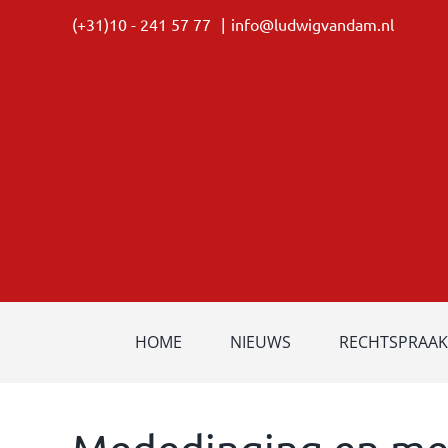
Ga
(+31)10 - 241 57 77
|
info@ludwigvandam.nl
naar
inhoud
HOME
NIEUWS
RECHTSPRAAK