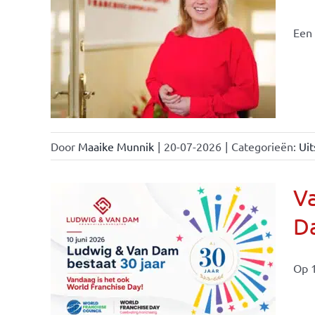
Een 
nchise
Door
Maaike Munnik
|
20-07-2026
|
Categorieën:
Uit
Va
Da
ale
ties
Op 1