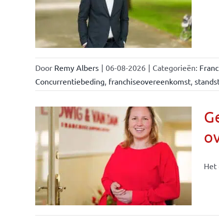
llen
eiten
Door
Remy Albers
|
06-08-2026
|
Categorieën:
Fran
Concurrentiebeding
,
franchiseovereenkomst
,
standst
Ge
o
n &
Het 