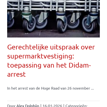
Gerechtelijke uitspraak over
supermarktvestiging:
toepassing van het Didam-
arrest
In het arrest van de Hoge Raad van 26 november ...
Door
Alex Dolphijn
|
16-01-2026
|
Categorieën: