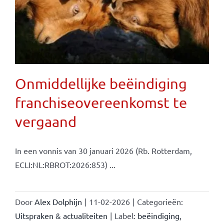
Onmiddellijke beëindiging
franchiseovereenkomst te
vergaand
In een vonnis van 30 januari 2026 (Rb. Rotterdam,
ECLI:NL:RBROT:2026:853) ...
Door
Alex Dolphijn
|
11-02-2026
|
Categorieën:
Uitspraken & actualiteiten
|
Label:
beëindiging
,