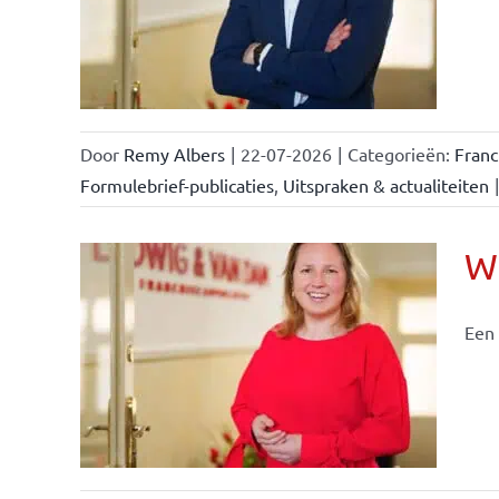
e- en
ken &
Door
Remy Albers
|
22-07-2026
|
Categorieën:
Fran
Formulebrief-publicaties
,
Uitspraken & actualiteiten
|
Wi
Een 
nchise