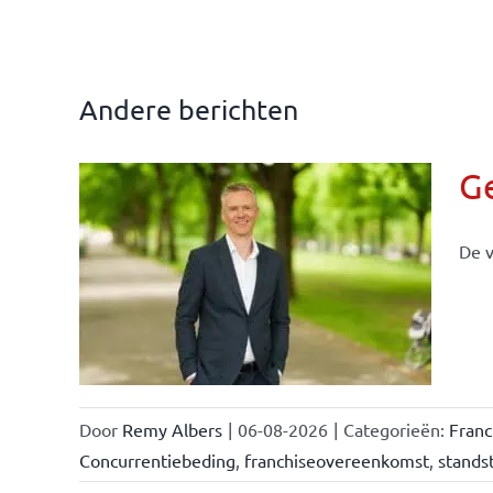
Andere berichten
G
De v
llen
eiten
Door
Remy Albers
|
06-08-2026
|
Categorieën:
Fran
Concurrentiebeding
,
franchiseovereenkomst
,
standst