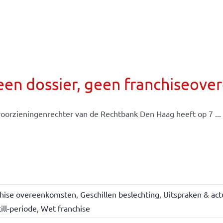
een dossier, geen franchiseov
oorzieningenrechter van de Rechtbank Den Haag heeft op 7 ...
chise overeenkomsten
,
Geschillen beslechting
,
Uitspraken & act
ill-periode
,
Wet franchise