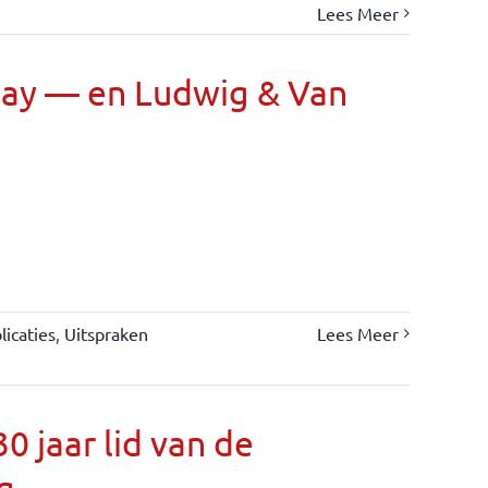
Lees Meer
Day — en Ludwig & Van
icaties
,
Uitspraken
Lees Meer
 jaar lid van de
g