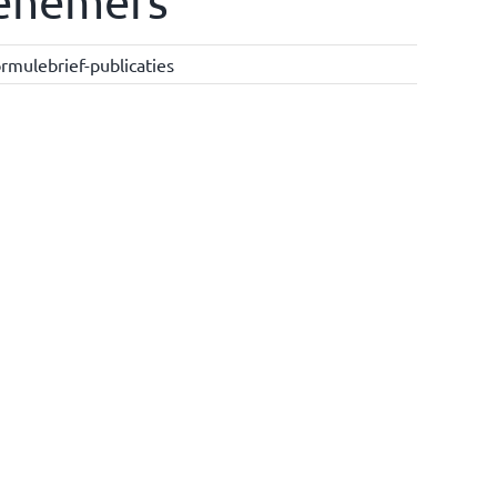
senemers
rmulebrief-publicaties