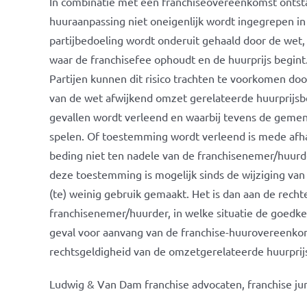
In combinatie met een franchiseovereenkomst ontsta
huuraanpassing niet oneigenlijk wordt ingegrepen in
partijbedoeling wordt onderuit gehaald door de wet, t
waar de franchisefee ophoudt en de huurprijs begint
Partijen kunnen dit risico trachten te voorkomen do
van de wet afwijkend omzet gerelateerde huurprijsb
gevallen wordt verleend en waarbij tevens de geme
spelen. Of toestemming wordt verleend is mede afha
beding niet ten nadele van de franchisenemer/huurder 
deze toestemming is mogelijk sinds de wijziging van
(te) weinig gebruik gemaakt. Het is dan aan de rechte
franchisenemer/huurder, in welke situatie de goed
geval voor aanvang van de franchise-huurovereenk
rechtsgeldigheid van de omzetgerelateerde huurprij
Ludwig & Van Dam franchise advocaten, franchise jur