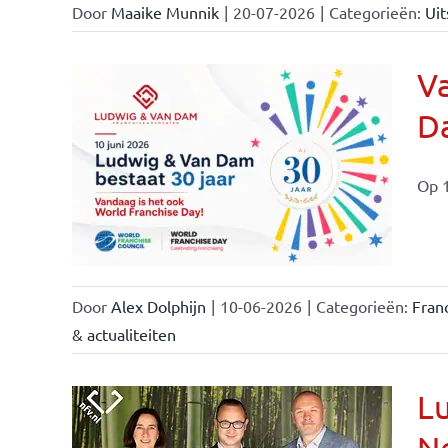
Door
Maaike Munnik
|
20-07-2026
|
Categorieën:
Uit
Va
Da
ale
ties
Op 1
Door
Alex Dolphijn
|
10-06-2026
|
Categorieën:
Fran
& actualiteiten
Lu
Ne