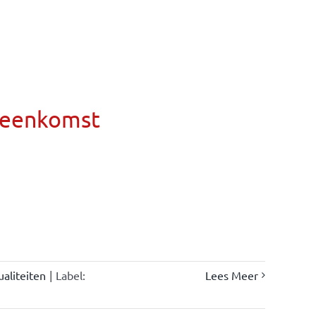
ereenkomst
ualiteiten
|
Label:
Lees Meer