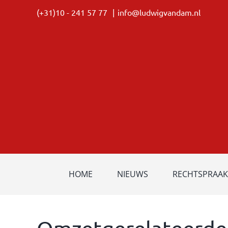
Ga
(+31)10 - 241 57 77
|
info@ludwigvandam.nl
naar
inhoud
HOME
NIEUWS
RECHTSPRAAK