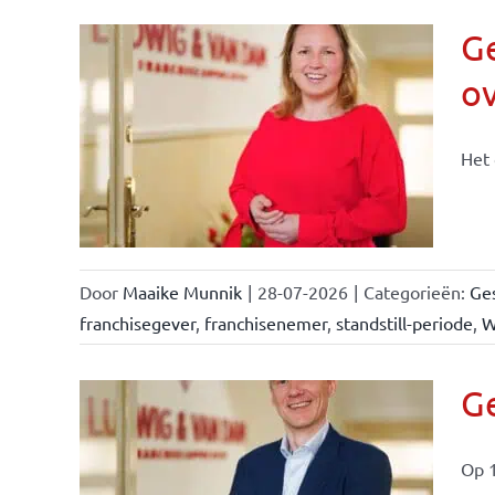
Ge
o
n &
Het 
Door
Maaike Munnik
|
28-07-2026
|
Categorieën:
Ges
franchisegever
,
franchisenemer
,
standstill-periode
,
W
Ge
Op 1
ise-