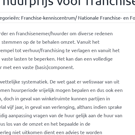
huurprijs voor franchi
egorieën:
Franchise-kenniscentrum/ Nationale Franchise- en Fo
rder en franchisenemer/huurder om diverse redenen
e stemmen op de te behalen omzet. Vanuit het
empel tot verhuur/franchising te verlagen en vanuit het
 vaste lasten te beperken. Het kan dan een volledige
r met een vaste (basis)component.
wettelijke systematiek. De wet gaat er weliswaar van uit
komen huurperiode vrijelijk mogen bepalen en dus ook een
doch in geval van winkelruimte kunnen partijen in
l vijf jaar, in geval van verlenging, althans indien sprake
ijdig aanpassing vragen van de huur gelijk aan de huur van
dus los van de omzet en het bepaalde in de
verleg niet uitkomen dient een advies te worden