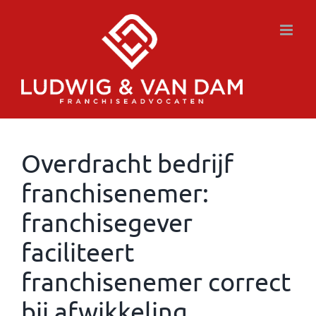
Ga
naar
inhoud
Overdracht bedrijf
franchisenemer:
franchisegever
faciliteert
franchisenemer correct
bij afwikkeling