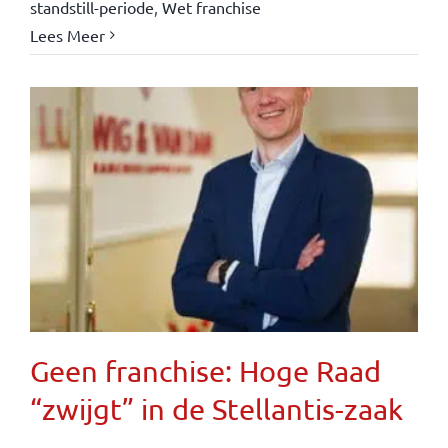
standstill-periode
,
Wet franchise
Lees Meer
Geen franchise: Hoge Raad
“zwijgt” in de Stellantis-zaak