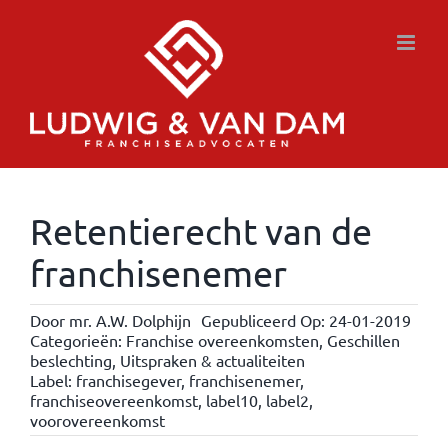
Ga
naar
inhoud
Retentierecht van de
franchisenemer
Door
mr. A.W. Dolphijn
Gepubliceerd Op: 24-01-2019
Categorieën:
Franchise overeenkomsten
,
Geschillen
beslechting
,
Uitspraken & actualiteiten
Label:
franchisegever
,
franchisenemer
,
franchiseovereenkomst
,
label10
,
label2
,
voorovereenkomst