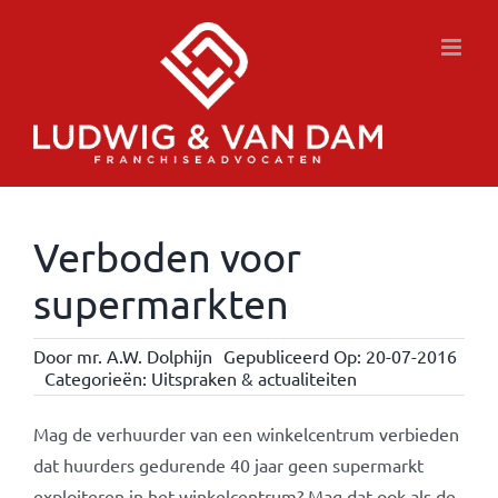
Ga
naar
inhoud
Verboden voor
supermarkten
Door
mr. A.W. Dolphijn
Gepubliceerd Op: 20-07-2016
Categorieën:
Uitspraken & actualiteiten
Mag de verhuurder van een winkelcentrum verbieden
dat huurders gedurende 40 jaar geen supermarkt
exploiteren in het winkelcentrum? Mag dat ook als de