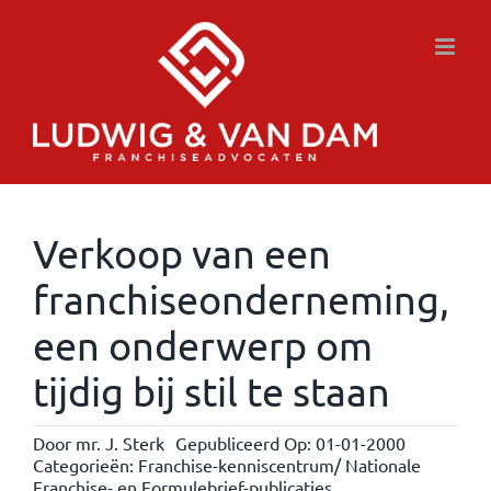
Ga
naar
inhoud
Verkoop van een
franchiseonderneming,
een onderwerp om
tijdig bij stil te staan
Door
mr. J. Sterk
Gepubliceerd Op: 01-01-2000
Categorieën:
Franchise-kenniscentrum/ Nationale
Franchise- en Formulebrief-publicaties