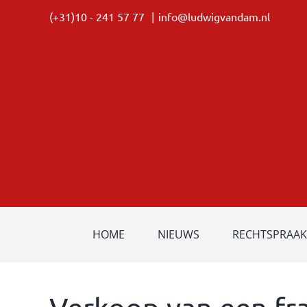
Ga
(+31)10 - 241 57 77
|
info@ludwigvandam.nl
naar
inhoud
HOME
NIEUWS
RECHTSPRAAK