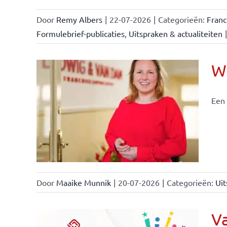
Door
Remy Albers
|
22-07-2026
|
Categorieën:
Fran
Formulebrief-publicaties
,
Uitspraken & actualiteiten
|
Wi
Een 
nchise
Door
Maaike Munnik
|
20-07-2026
|
Categorieën:
Uit
Va