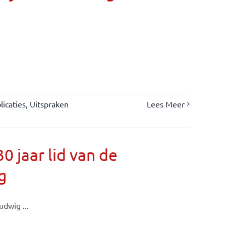
icaties
,
Uitspraken
Lees Meer
 jaar lid van de
g
dwig ...