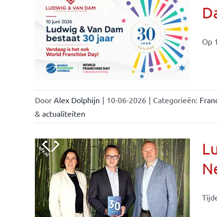
Da
ale
ties
Op 1
Door
Alex Dolphijn
|
10-06-2026
|
Categorieën:
Fran
& actualiteiten
Lu
Ne
Tijd