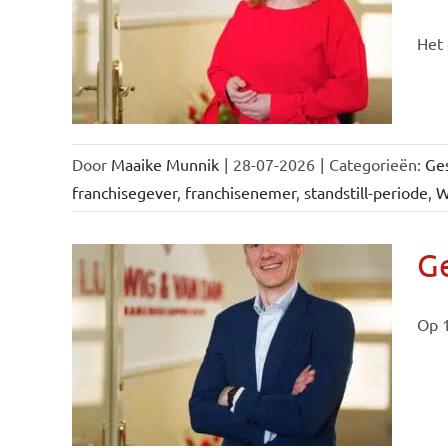
n &
Het 
Door
Maaike Munnik
|
28-07-2026
|
Categorieën:
Ges
franchisegever
,
franchisenemer
,
standstill-periode
,
W
Ge
Op 1
ise-
e- en
ken &