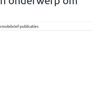
en onderwerp om
rmulebrief-publicaties