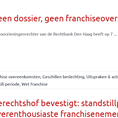
een dossier, geen franchiseov
oorzieningenrechter van de Rechtbank Den Haag heeft op 7 ...
chise overeenkomsten
,
Geschillen beslechting
,
Uitspraken & act
ill-periode
,
Wet franchise
rechtshof bevestigt: standsti
verenthousiaste franchiseneme