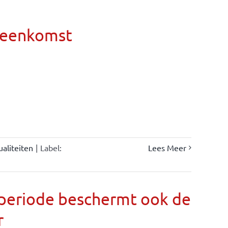
ereenkomst
ualiteiten
|
Label:
Lees Meer
llperiode beschermt ook de
r