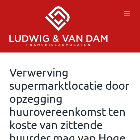
Ga
naar
inhoud
Verwerving
supermarktlocatie door
opzegging
huurovereenkomst ten
koste van zittende
huurder mag van Hoge