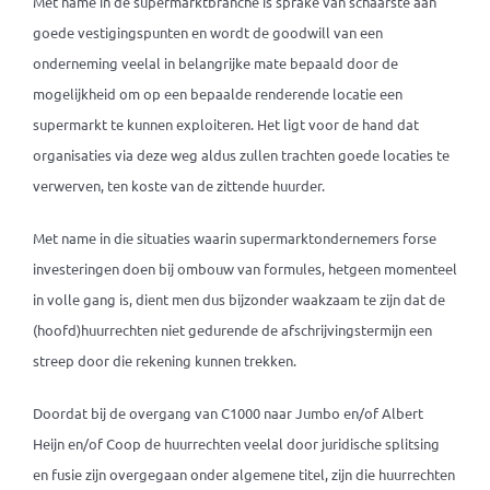
Met name in de supermarktbranche is sprake van schaarste aan
goede vestigingspunten en wordt de goodwill van een
onderneming veelal in belangrijke mate bepaald door de
mogelijkheid om op een bepaalde renderende locatie een
supermarkt te kunnen exploiteren. Het ligt voor de hand dat
organisaties via deze weg aldus zullen trachten goede locaties te
verwerven, ten koste van de zittende huurder.
Met name in die situaties waarin supermarktondernemers forse
investeringen doen bij ombouw van formules, hetgeen momenteel
in volle gang is, dient men dus bijzonder waakzaam te zijn dat de
(hoofd)huurrechten niet gedurende de afschrijvingstermijn een
streep door die rekening kunnen trekken.
Doordat bij de overgang van C1000 naar Jumbo en/of Albert
Heijn en/of Coop de huurrechten veelal door juridische splitsing
en fusie zijn overgegaan onder algemene titel, zijn die huurrechten