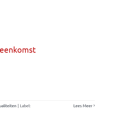
ereenkomst
ualiteiten
|
Label:
Lees Meer