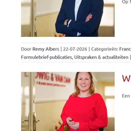
Op 1
ise-
e- en
ken &
Door
Remy Albers
|
22-07-2026
|
Categorieën:
Fran
Formulebrief-publicaties
,
Uitspraken & actualiteiten
|
Wi
Een 
nchise