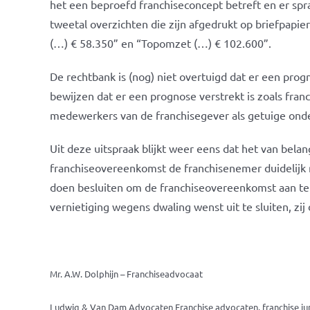
het een beproefd franchiseconcept betreft en er spr
tweetal overzichten die zijn afgedrukt op briefpapi
(…) € 58.350” en “Topomzet (…) € 102.600”.
De rechtbank is (nog) niet overtuigd dat er een prog
bewijzen dat er een prognose verstrekt is zoals fran
medewerkers van de franchisegever als getuige onde
Uit deze uitspraak blijkt weer eens dat het van belan
franchiseovereenkomst de franchisenemer duidelijk
doen besluiten om de franchiseovereenkomst aan te g
vernietiging wegens dwaling wenst uit te sluiten, zi
Mr. A.W. Dolphijn – Franchiseadvocaat
Ludwig & Van Dam Advocaten Franchise advocaten, franchise juri