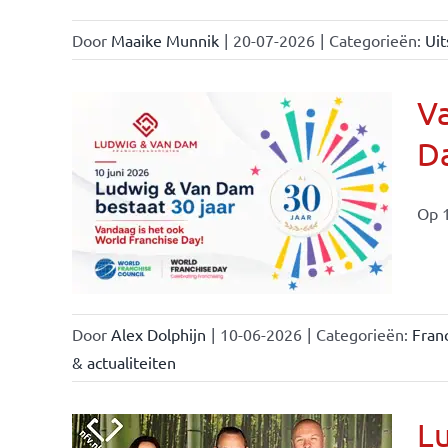
Door
Maaike Munnik
|
20-07-2026
|
Categorieën:
Uit
Va
Da
ale
ties
Op 1
Door
Alex Dolphijn
|
10-06-2026
|
Categorieën:
Fran
& actualiteiten
Lu