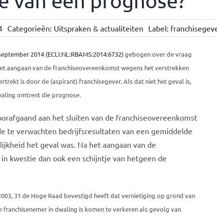
ke van een prognose?
4
Categorieën:
Uitspraken & actualiteiten
Label:
franchisegev
september 2014 (ECLI:NL:RBAMS:2014:6732)
gebogen over de vraag
 het aangaan van de franchiseovereenkomst wegens het verstrekken
trekt is door de (aspirant) franchisegever. Als dat niet het geval is,
waling omtrent die prognose.
oorafgaand aan het sluiten van de franchiseovereenkomst
de te verwachten bedrijfsresultaten van een gemiddelde
ijkheid het geval was. Na het aangaan van de
n kwestie dan ook een schijntje van hetgeen de
NJ 2003, 31 de Hoge Raad bevestigd heeft dat vernietiging op grond van
e franchisenemer in dwaling is komen te verkeren als gevolg van