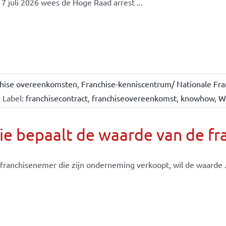
7 juli 2026 wees de Hoge Raad arrest ...
chise overeenkomsten
,
Franchise-kenniscentrum/ Nationale Fra
Label:
franchisecontract
,
franchiseovereenkomst
,
knowhow
,
W
e bepaalt de waarde van de fr
franchisenemer die zijn onderneming verkoopt, wil de waarde .