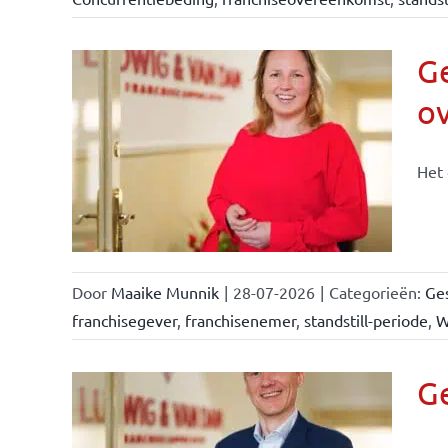
Ge
o
n &
Het 
Door
Maaike Munnik
|
28-07-2026
|
Categorieën:
Ges
franchisegever
,
franchisenemer
,
standstill-periode
,
W
Ge