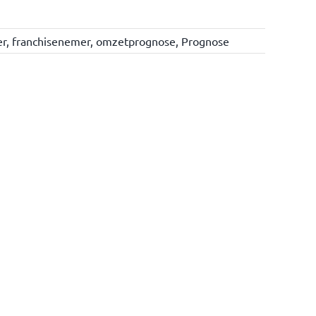
er
,
franchisenemer
,
omzetprognose
,
Prognose