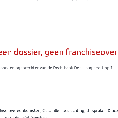
een dossier, geen franchiseov
oorzieningenrechter van de Rechtbank Den Haag heeft op 7 ...
chise overeenkomsten
,
Geschillen beslechting
,
Uitspraken & act
ill-periode
,
Wet franchise