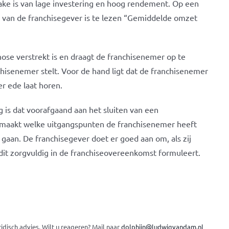
ake is van lage investering en hoog rendement. Op een
er van de franchisegever is te lezen “Gemiddelde omzet
nose verstrekt is en draagt de franchisenemer op te
chisenemer stelt. Voor de hand ligt dat de franchisenemer
r ede laat horen.
g is dat voorafgaand aan het sluiten van een
 maakt welke uitgangspunten de franchisenemer heeft
aan. De franchisegever doet er goed aan om, als zij
j dit zorgvuldig in de franchiseovereenkomst formuleert.
disch advies. Wilt u reageren? Mail naar
dolphijn@ludwigvandam.nl