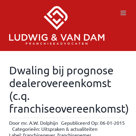
Ga
naar
inhoud
Dwaling bij prognose
dealerovereenkomst
(c.q.
franchiseovereenkomst)
Door
mr. A.W. Dolphijn
Gepubliceerd Op: 06-01-2015
Categorieën:
Uitspraken & actualiteiten
Label:
franchisegever
,
franchisenemer
,