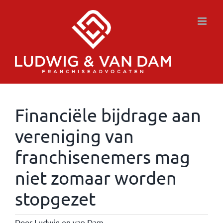
Ga
naar
inhoud
Financiële bijdrage aan
vereniging van
franchisenemers mag
niet zomaar worden
stopgezet
Door
Ludwig en van Dam