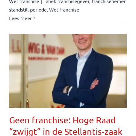
Wet franchise
|
Label:
franchisegever
,
franchisenemer
,
standstill-periode
,
Wet franchise
Lees Meer
Geen franchise: Hoge Raad
“zwijgt” in de Stellantis-zaak