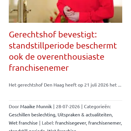
Gerechtshof bevestigt:
standstillperiode beschermt
ook de overenthousiaste
franchisenemer
Het gerechtshof Den Haag heeft op 21 juli 2026 het ...
Door
Maaike Munnik
|
28-07-2026
|
Categorieën:
Geschillen beslechting
,
Uitspraken & actualiteiten
,
Wet franchise
|
Label:
franchisegever
,
franchisenemer
,
standstill-periode
,
Wet franchise