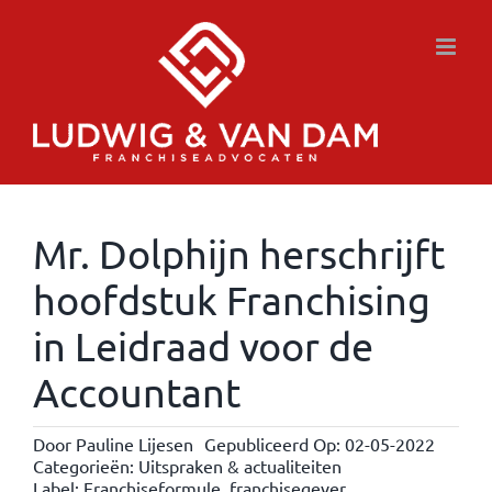
Ga
naar
inhoud
Mr. Dolphijn herschrijft
hoofdstuk Franchising
in Leidraad voor de
Accountant
Door
Pauline Lijesen
Gepubliceerd Op: 02-05-2022
Categorieën:
Uitspraken & actualiteiten
Label:
Franchiseformule
,
franchisegever
,