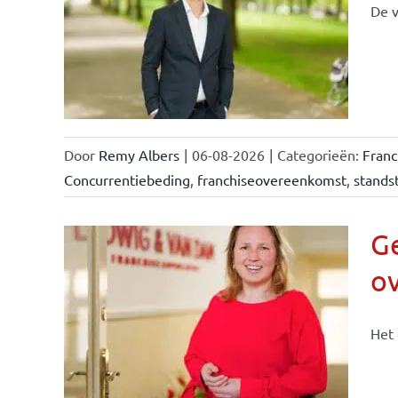
De v
llen
eiten
Door
Remy Albers
|
06-08-2026
|
Categorieën:
Fran
Concurrentiebeding
,
franchiseovereenkomst
,
standst
Ge
o
n &
Het 