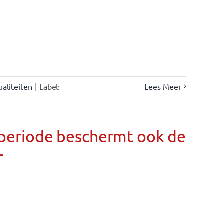
ualiteiten
|
Label:
Lees Meer
llperiode beschermt ook de
r