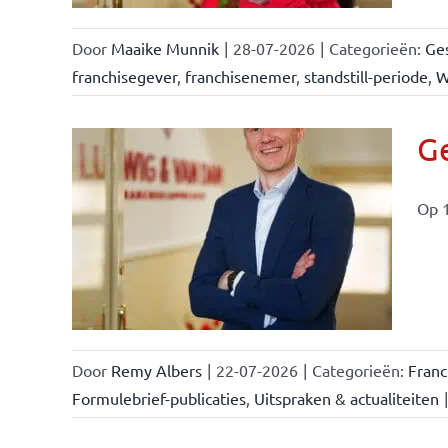
Door
Maaike Munnik
|
28-07-2026
|
Categorieën:
Ges
franchisegever
,
franchisenemer
,
standstill-periode
,
W
Ge
Op 1
ise-
e- en
ken &
Door
Remy Albers
|
22-07-2026
|
Categorieën:
Fran
Formulebrief-publicaties
,
Uitspraken & actualiteiten
|