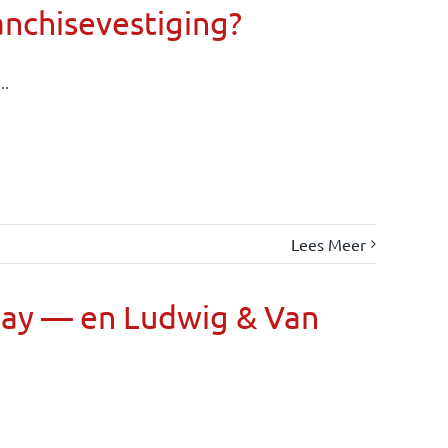
anchisevestiging?
..
Lees Meer
Day — en Ludwig & Van