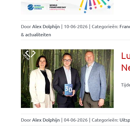
Door
Alex Dolphijn
|
10-06-2026
|
Categorieën:
Fran
& actualiteiten
Lu
Ne
Tijd
Door
Alex Dolphijn
|
04-06-2026
|
Categorieën:
Uitsp