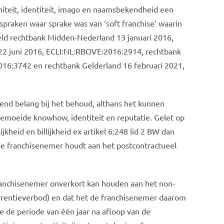
ormiteit, identiteit, imago en naamsbekendheid een
tspraken waar sprake was van ‘soft franchise’ waarin
eld rechtbank Midden-Nederland 13 januari 2016,
22 juni 2016, ECLI:NL:RBOVE:2016:2914, rechtbank
16:3742 en rechtbank Gelderland 16 februari 2021,
end belang bij het behoud, althans het kunnen
emoeide knowhow, identiteit en reputatie. Gelet op
kheid en billijkheid ex artikel 6:248 lid 2 BW dan
de franchisenemer houdt aan het postcontractueel
franchisenemer onverkort kan houden aan het non-
rrentieverbod) en dat het de franchisenemer daarom
e de periode van één jaar na afloop van de