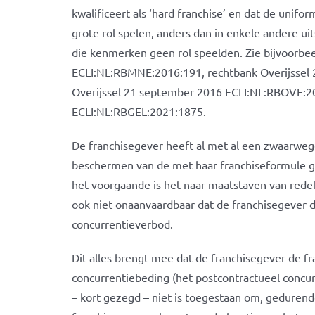
kwalificeert als ‘hard franchise’ en dat de unif
grote rol spelen, anders dan in enkele andere ui
die kenmerken geen rol speelden. Zie bijvoorbe
ECLI:NL:RBMNE:2016:191, rechtbank Overijssel 
Overijssel 21 september 2016 ECLI:NL:RBOVE:20
ECLI:NL:RBGEL:2021:1875.
De franchisegever heeft al met al een zwaarweg
beschermen van de met haar franchiseformule g
het voorgaande is het naar maatstaven van redelij
ook niet onaanvaardbaar dat de franchisegever 
concurrentieverbod.
Dit alles brengt mee dat de franchisegever de 
concurrentiebeding (het postcontractueel concu
– kort gezegd – niet is toegestaan om, gedurend