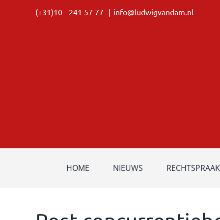
Ga
(+31)10 - 241 57 77
|
info@ludwigvandam.nl
naar
inhoud
HOME
NIEUWS
RECHTSPRAAK