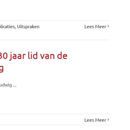
icaties
,
Uitspraken
Lees Meer
 jaar lid van de
g
dwig ...
Lees Meer