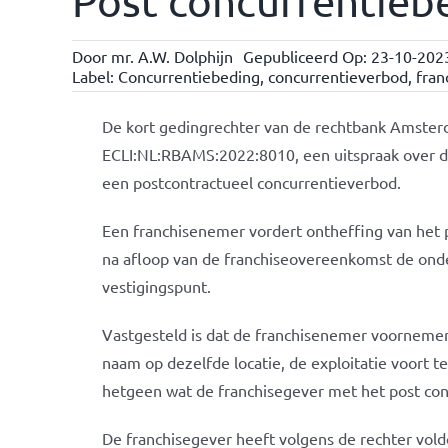
Post concurrentiebe
Door
mr. A.W. Dolphijn
Gepubliceerd Op: 23-10-202
Label:
Concurrentiebeding
,
concurrentieverbod
,
fran
De kort gedingrechter van de rechtbank Amster
ECLI:NL:RBAMS:2022:8010, een uitspraak over 
een postcontractueel concurrentieverbod.
Een franchisenemer vordert ontheffing van het 
na afloop van de franchiseovereenkomst de onde
vestigingspunt.
Vastgesteld is dat de franchisenemer voorneme
naam op dezelfde locatie, de exploitatie voort te
hetgeen wat de franchisegever met het post co
De franchisegever heeft volgens de rechter vol