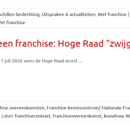
chillen beslechting
,
Uitspraken & actualiteiten
,
Wet franchise
|
et franchise
en franchise: Hoge Raad “zwijgt
7 juli 2026 wees de Hoge Raad arrest ...
chise overeenkomsten
,
Franchise-kenniscentrum/ Nationale Fra
Label:
franchisecontract
,
franchiseovereenkomst
,
knowhow
,
W