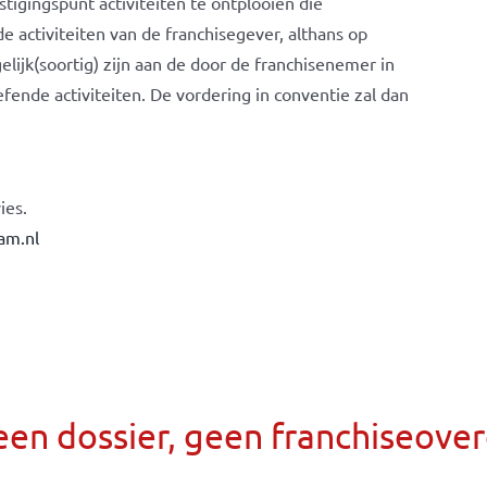
tigingspunt activiteiten te ontplooien die
de activiteiten van de franchisegever, althans op
elijk(soortig) zijn aan de door de franchisenemer in
ende activiteiten. De vordering in conventie zal dan
ies.
am.nl
een dossier, geen franchiseov