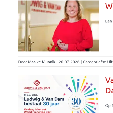
Wi
Een 
nchise
Door
Maaike Munnik
|
20-07-2026
|
Categorieën:
Uit
Va
Da
ale
ties
Op 1