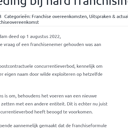
ding bij hard franchisi
3
Categorieën:
Franchise overeenkomsten
,
Uitspraken & actual
chiseovereenkomst
dam deed op 1 augustus 2022,
de vraag of een franchisenemer gehouden was aan
postcontractuele concurrentieverbod, kennelijk om
r eigen naam door wilde exploiteren op hetzelfde
ns is om, behoudens het voeren van een nieuwe
 zetten met een andere entiteit. Dit is echter nu juist
ncurrentieverbod heeft beoogd te voorkomen.
doende aannemelijk gemaakt dat de franchiseformule