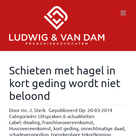
Ga
naar
inhoud
Schieten met hagel in
kort geding wordt niet
beloond
Door
mr. J. Sterk
Gepubliceerd Op: 20-03-2014
Categorieën:
Uitspraken & actualiteiten
Label:
dwaling
,
franchiseovereenkomst
,
Huurovereenkomst
,
kort geding
,
onrechtmatige daad
,
schadevergoeding
,
toerekenbare tekortkoming