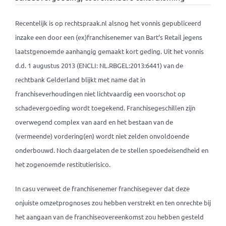
Recentelijk is op rechtspraak.nl alsnog het vonnis gepubliceerd
inzake een door een (ex)franchisenemer van Bart’s Retail jegens
laatstgenoemde aanhangig gemaakt kort geding. Uit het vonnis
d.d. 1 augustus 2013 (ENCLI: NL.RBGEL:2013:6441) van de
rechtbank Gelderland blijkt met name dat in
franchiseverhoudingen niet lichtvaardig een voorschot op
schadevergoeding wordt toegekend. Franchisegeschillen zijn
overwegend complex van aard en het bestaan van de
(vermeende) vordering(en) wordt niet zelden onvoldoende
onderbouwd. Noch daargelaten de te stellen spoedeisendheid en
het zogenoemde restitutierisico.
In casu verweet de franchisenemer franchisegever dat deze
onjuiste omzetprognoses zou hebben verstrekt en ten onrechte bij
het aangaan van de franchiseovereenkomst zou hebben gesteld