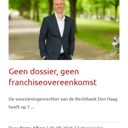
Geen dossier, geen
franchiseovereenkomst
De voorzieningenrechter van de Rechtbank Den Haag
heeft op 7 ...
Door
Remy Albers
|
06-08-2026
|
Categorieën: