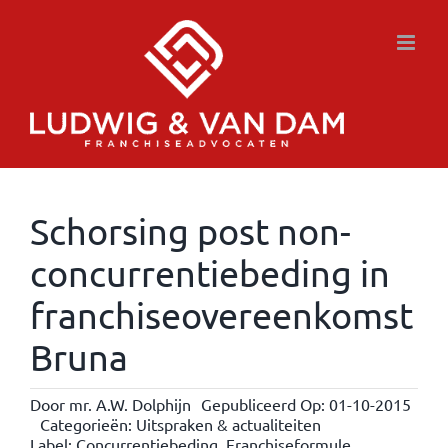
Ga
naar
inhoud
Schorsing post non-
concurrentiebeding in
franchiseovereenkomst
Bruna
Door
mr. A.W. Dolphijn
Gepubliceerd Op: 01-10-2015
Categorieën:
Uitspraken & actualiteiten
Label:
Concurrentiebeding
,
Franchiseformule
,